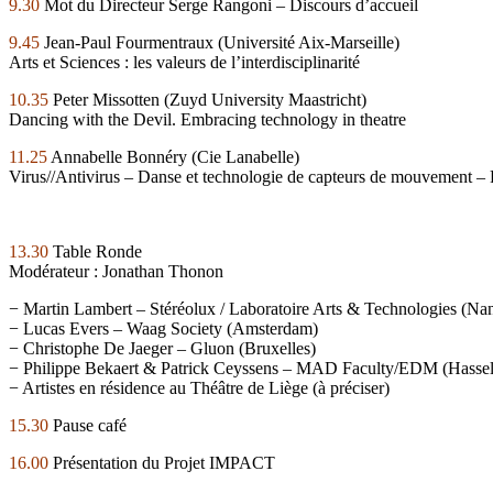
9.30
Mot du Directeur Serge Rangoni – Discours d’accueil
9.45
Jean-Paul Fourmentraux (Université Aix-Marseille)
Arts et Sciences : les valeurs de l’interdisciplinarité
10.35
Peter Missotten (Zuyd University Maastricht)
Dancing with the Devil. Embracing technology in theatre
11.25
Annabelle Bonnéry (Cie Lanabelle)
Virus//Antivirus – Danse et technologie de capteurs de mouvement –
13.30
Table Ronde
Modérateur : Jonathan Thonon
− Martin Lambert – Stéréolux / Laboratoire Arts & Technologies (Nan
− Lucas Evers – Waag Society (Amsterdam)
− Christophe De Jaeger – Gluon (Bruxelles)
− Philippe Bekaert & Patrick Ceyssens – MAD Faculty/EDM (Hassel
− Artistes en résidence au Théâtre de Liège (à préciser)
15.30
Pause café
16.00
Présentation du Projet IMPACT