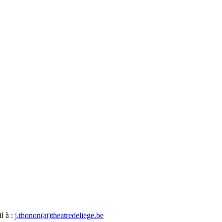
l à :
j.thonon(at)theatredeliege
.be