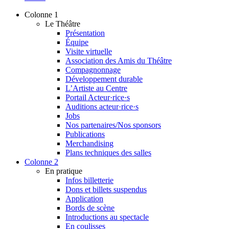
Colonne 1
Le Théâtre
Présentation
Équipe
Visite virtuelle
Association des Amis du Théâtre
Compagnonnage
Développement durable
L’Artiste au Centre
Portail Acteur·rice·s
Auditions acteur·rice·s
Jobs
Nos partenaires/Nos sponsors
Publications
Merchandising
Plans techniques des salles
Colonne 2
En pratique
Infos billetterie
Dons et billets suspendus
Application
Bords de scène
Introductions au spectacle
En coulisses