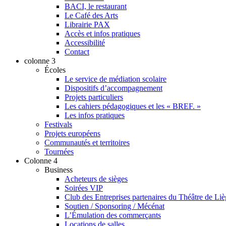
BACI, le restaurant
Le Café des Arts
Librairie PAX
Accès et infos pratiques
Accessibilité
Contact
colonne 3
Écoles
Le service de médiation scolaire
Dispositifs d’accompagnement
Projets particuliers
Les cahiers pédagogiques et les « BREF. »
Les infos pratiques
Festivals
Projets européens
Communautés et territoires
Tournées
Colonne 4
Business
Acheteurs de sièges
Soirées VIP
Club des Entreprises partenaires du Théâtre de Li
Soutien / Sponsoring / Mécénat
L’Émulation des commerçants
Locations de salles