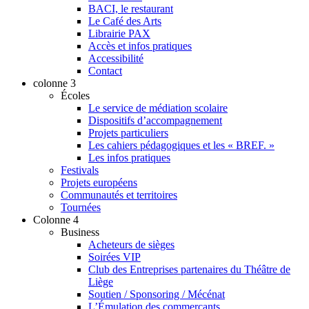
BACI, le restaurant
Le Café des Arts
Librairie PAX
Accès et infos pratiques
Accessibilité
Contact
colonne 3
Écoles
Le service de médiation scolaire
Dispositifs d’accompagnement
Projets particuliers
Les cahiers pédagogiques et les « BREF. »
Les infos pratiques
Festivals
Projets européens
Communautés et territoires
Tournées
Colonne 4
Business
Acheteurs de sièges
Soirées VIP
Club des Entreprises partenaires du Théâtre de
Liège
Soutien / Sponsoring / Mécénat
L’Émulation des commerçants