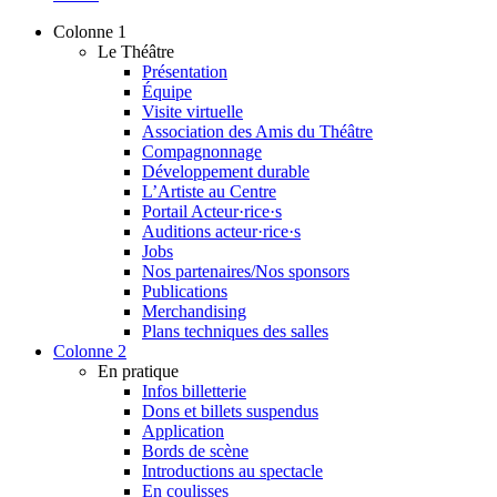
Colonne 1
Le Théâtre
Présentation
Équipe
Visite virtuelle
Association des Amis du Théâtre
Compagnonnage
Développement durable
L’Artiste au Centre
Portail Acteur·rice·s
Auditions acteur·rice·s
Jobs
Nos partenaires/Nos sponsors
Publications
Merchandising
Plans techniques des salles
Colonne 2
En pratique
Infos billetterie
Dons et billets suspendus
Application
Bords de scène
Introductions au spectacle
En coulisses