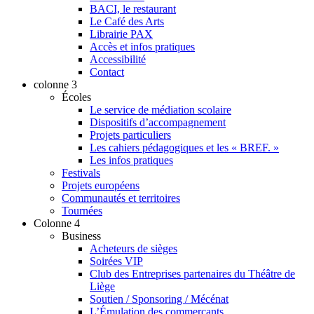
BACI, le restaurant
Le Café des Arts
Librairie PAX
Accès et infos pratiques
Accessibilité
Contact
colonne 3
Écoles
Le service de médiation scolaire
Dispositifs d’accompagnement
Projets particuliers
Les cahiers pédagogiques et les « BREF. »
Les infos pratiques
Festivals
Projets européens
Communautés et territoires
Tournées
Colonne 4
Business
Acheteurs de sièges
Soirées VIP
Club des Entreprises partenaires du Théâtre de
Liège
Soutien / Sponsoring / Mécénat
L’Émulation des commerçants