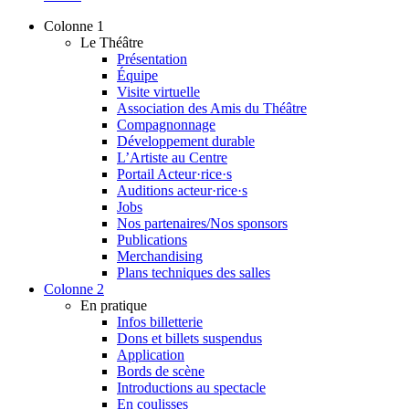
Colonne 1
Le Théâtre
Présentation
Équipe
Visite virtuelle
Association des Amis du Théâtre
Compagnonnage
Développement durable
L’Artiste au Centre
Portail Acteur·rice·s
Auditions acteur·rice·s
Jobs
Nos partenaires/Nos sponsors
Publications
Merchandising
Plans techniques des salles
Colonne 2
En pratique
Infos billetterie
Dons et billets suspendus
Application
Bords de scène
Introductions au spectacle
En coulisses