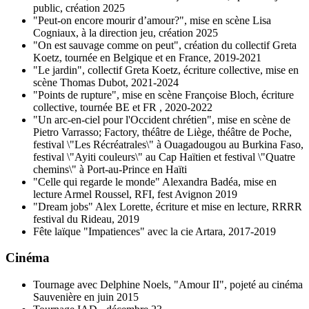
public, création 2025
"Peut-on encore mourir d’amour?", mise en scène Lisa
Cogniaux, à la direction jeu, création 2025
"On est sauvage comme on peut", création du collectif Greta
Koetz, tournée en Belgique et en France, 2019-2021
"Le jardin", collectif Greta Koetz, écriture collective, mise en
scène Thomas Dubot, 2021-2024
"Points de rupture", mise en scène Françoise Bloch, écriture
collective, tournée BE et FR , 2020-2022
"Un arc-en-ciel pour l'Occident chrétien", mise en scène de
Pietro Varrasso; Factory, théâtre de Liège, théâtre de Poche,
festival \"Les Récréatrales\" à Ouagadougou au Burkina Faso,
festival \"Ayiti couleurs\" au Cap Haïtien et festival \"Quatre
chemins\" à Port-au-Prince en Haïti
"Celle qui regarde le monde" Alexandra Badéa, mise en
lecture Armel Roussel, RFI, fest Avignon 2019
"Dream jobs" Alex Lorette, écriture et mise en lecture, RRRR
festival du Rideau, 2019
Fête laïque "Impatiences" avec la cie Artara, 2017-2019
Cinéma
Tournage avec Delphine Noels, "Amour II", pojeté au cinéma
Sauvenière en juin 2015