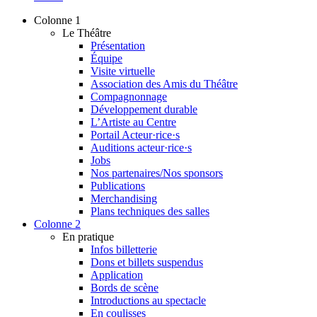
Colonne 1
Le Théâtre
Présentation
Équipe
Visite virtuelle
Association des Amis du Théâtre
Compagnonnage
Développement durable
L’Artiste au Centre
Portail Acteur·rice·s
Auditions acteur·rice·s
Jobs
Nos partenaires/Nos sponsors
Publications
Merchandising
Plans techniques des salles
Colonne 2
En pratique
Infos billetterie
Dons et billets suspendus
Application
Bords de scène
Introductions au spectacle
En coulisses