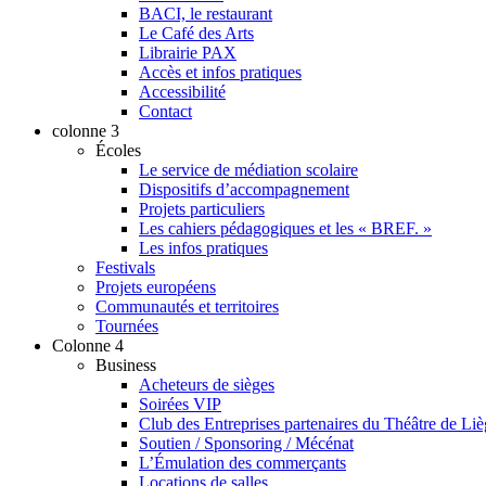
BACI, le restaurant
Le Café des Arts
Librairie PAX
Accès et infos pratiques
Accessibilité
Contact
colonne 3
Écoles
Le service de médiation scolaire
Dispositifs d’accompagnement
Projets particuliers
Les cahiers pédagogiques et les « BREF. »
Les infos pratiques
Festivals
Projets européens
Communautés et territoires
Tournées
Colonne 4
Business
Acheteurs de sièges
Soirées VIP
Club des Entreprises partenaires du Théâtre de Li
Soutien / Sponsoring / Mécénat
L’Émulation des commerçants
Locations de salles