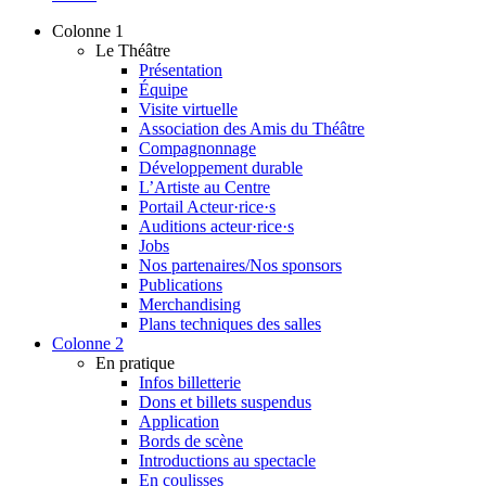
Colonne 1
Le Théâtre
Présentation
Équipe
Visite virtuelle
Association des Amis du Théâtre
Compagnonnage
Développement durable
L’Artiste au Centre
Portail Acteur·rice·s
Auditions acteur·rice·s
Jobs
Nos partenaires/Nos sponsors
Publications
Merchandising
Plans techniques des salles
Colonne 2
En pratique
Infos billetterie
Dons et billets suspendus
Application
Bords de scène
Introductions au spectacle
En coulisses