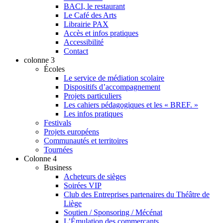
BACI, le restaurant
Le Café des Arts
Librairie PAX
Accès et infos pratiques
Accessibilité
Contact
colonne 3
Écoles
Le service de médiation scolaire
Dispositifs d’accompagnement
Projets particuliers
Les cahiers pédagogiques et les « BREF. »
Les infos pratiques
Festivals
Projets européens
Communautés et territoires
Tournées
Colonne 4
Business
Acheteurs de sièges
Soirées VIP
Club des Entreprises partenaires du Théâtre de
Liège
Soutien / Sponsoring / Mécénat
L’Émulation des commerçants