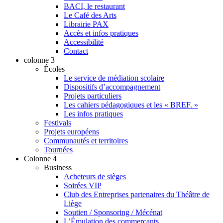
BACI, le restaurant
Le Café des Arts
Librairie PAX
Accès et infos pratiques
Accessibilité
Contact
colonne 3
Écoles
Le service de médiation scolaire
Dispositifs d’accompagnement
Projets particuliers
Les cahiers pédagogiques et les « BREF. »
Les infos pratiques
Festivals
Projets européens
Communautés et territoires
Tournées
Colonne 4
Business
Acheteurs de sièges
Soirées VIP
Club des Entreprises partenaires du Théâtre de
Liège
Soutien / Sponsoring / Mécénat
L’Émulation des commerçants