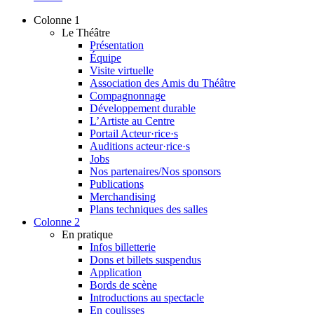
Colonne 1
Le Théâtre
Présentation
Équipe
Visite virtuelle
Association des Amis du Théâtre
Compagnonnage
Développement durable
L’Artiste au Centre
Portail Acteur·rice·s
Auditions acteur·rice·s
Jobs
Nos partenaires/Nos sponsors
Publications
Merchandising
Plans techniques des salles
Colonne 2
En pratique
Infos billetterie
Dons et billets suspendus
Application
Bords de scène
Introductions au spectacle
En coulisses