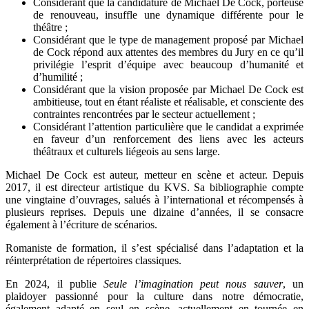
Considérant que la candidature de Michael De Cock, porteuse
de renouveau, insuffle une dynamique différente pour le
théâtre ;
Considérant que le type de management proposé par Michael
de Cock répond aux attentes des membres du Jury en ce qu’il
privilégie l’esprit d’équipe avec beaucoup d’humanité et
d’humilité ;
Considérant que la vision proposée par Michael De Cock est
ambitieuse, tout en étant réaliste et réalisable, et consciente des
contraintes rencontrées par le secteur actuellement ;
Considérant l’attention particulière que le candidat a exprimée
en faveur d’un renforcement des liens avec les acteurs
théâtraux et culturels liégeois au sens large.
Michael De Cock est auteur, metteur en scène et acteur. Depuis
2017, il est directeur artistique du KVS. Sa bibliographie compte
une vingtaine d’ouvrages, salués à l’international et récompensés à
plusieurs reprises. Depuis une dizaine d’années, il se consacre
également à l’écriture de scénarios.
Romaniste de formation, il s’est spécialisé dans l’adaptation et la
réinterprétation de répertoires classiques.
En 2024, il publie
Seule l’imagination peut nous sauver
, un
plaidoyer passionné pour la culture dans notre démocratie,
également adapté en seul en scène, actuellement en tournée en