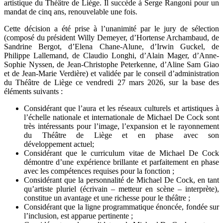
artistique du Théâtre de Liège. Il succède à Serge Rangoni pour un
mandat de cinq ans, renouvelable une fois.
Cette décision a été prise à l’unanimité par le jury de sélection
(composé du président Willy Demeyer, d’Hortense Archambaud, de
Sandrine Bergot, d’Elena Chane-Alune, d’Irwin Guckel, de
Philippe Lallemand, de Claudio Longhi, d’Alain Mager, d’Anne-
Sophie Nyssen, de Jean-Christophe Peterkenne, d’Aline Sam Giao
et de Jean-Marie Verdière) et validée par le conseil d’administration
du Théâtre de Liège ce vendredi 27 mars 2026, sur la base des
éléments suivants :
Considérant que l’aura et les réseaux culturels et artistiques à
l’échelle nationale et internationale de Michael De Cock sont
très intéressants pour l’image, l’expansion et le rayonnement
du Théâtre de Liège et en phase avec son
développement actuel;
Considérant que le curriculum vitae de Michael De Cock
démontre d’une expérience brillante et parfaitement en phase
avec les compétences requises pour la fonction ;
Considérant que la personnalité de Michael De Cock, en tant
qu’artiste pluriel (écrivain – metteur en scène – interprète),
constitue un avantage et une richesse pour le théâtre ;
Considérant que la ligne programmatique énoncée, fondée sur
l’inclusion, est apparue pertinente ;