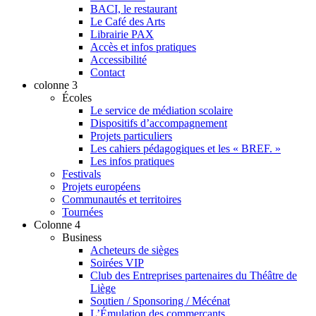
BACI, le restaurant
Le Café des Arts
Librairie PAX
Accès et infos pratiques
Accessibilité
Contact
colonne 3
Écoles
Le service de médiation scolaire
Dispositifs d’accompagnement
Projets particuliers
Les cahiers pédagogiques et les « BREF. »
Les infos pratiques
Festivals
Projets européens
Communautés et territoires
Tournées
Colonne 4
Business
Acheteurs de sièges
Soirées VIP
Club des Entreprises partenaires du Théâtre de
Liège
Soutien / Sponsoring / Mécénat
L’Émulation des commerçants