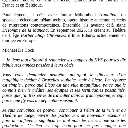
France et en Belgique.
Parallèlement, il crée avec Junior Mthombeni
Hannibal
, un
spectacle éclectique mêlant techno, opéra, histoire ancienne et récits
de migrations contemporaines. Ensemble, ils avaient déjà signé
L’Homme de la Mancha
. En septembre 2025, ils créent au Théâtre
de Liège
Barber Shop Chronicles
d’Inua Ellams, actuellement en
tournée en Europe.
Michael De Cock :
«
Je tiens tout d’abord à remercier les équipes du KVS pour les dix
fabuleuses années passées à leurs côtés.
Vous vous demandez peut-être pourquoi le directeur d’un
magnifique théâtre à Bruxelles souhaite venir à Liège. La réponse
est simple : parce que Liège est une ville magnifique, parce que je
connais bien le théâtre, ses équipes et ses formidables possibilités,
parce que j’ai très envie de travailler dans la francophonie, et enfin
parce que j’y vois un défi enthousiasmant.
Je suis convaincu de pouvoir contribuer à l’élan de la ville et du
Théâtre de Liège, ouvrir des portes vers de nouveaux réseaux et
faire une différence significative, tant pour les artistes que pour les
productions. Ce lieu est trop beau pour ne pas engager une