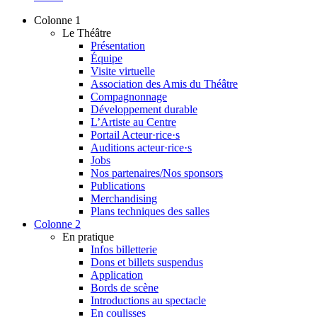
Colonne 1
Le Théâtre
Présentation
Équipe
Visite virtuelle
Association des Amis du Théâtre
Compagnonnage
Développement durable
L’Artiste au Centre
Portail Acteur·rice·s
Auditions acteur·rice·s
Jobs
Nos partenaires/Nos sponsors
Publications
Merchandising
Plans techniques des salles
Colonne 2
En pratique
Infos billetterie
Dons et billets suspendus
Application
Bords de scène
Introductions au spectacle
En coulisses