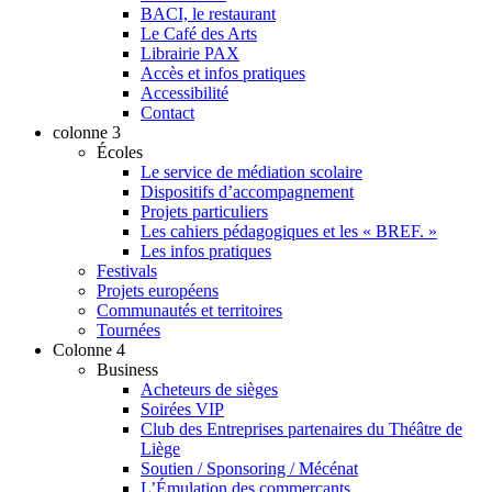
BACI, le restaurant
Le Café des Arts
Librairie PAX
Accès et infos pratiques
Accessibilité
Contact
colonne 3
Écoles
Le service de médiation scolaire
Dispositifs d’accompagnement
Projets particuliers
Les cahiers pédagogiques et les « BREF. »
Les infos pratiques
Festivals
Projets européens
Communautés et territoires
Tournées
Colonne 4
Business
Acheteurs de sièges
Soirées VIP
Club des Entreprises partenaires du Théâtre de
Liège
Soutien / Sponsoring / Mécénat
L’Émulation des commerçants