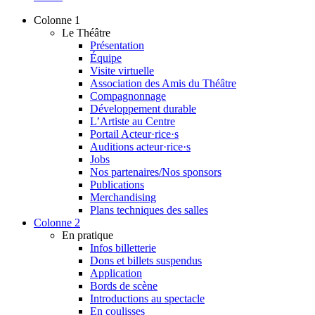
Colonne 1
Le Théâtre
Présentation
Équipe
Visite virtuelle
Association des Amis du Théâtre
Compagnonnage
Développement durable
L’Artiste au Centre
Portail Acteur·rice·s
Auditions acteur·rice·s
Jobs
Nos partenaires/Nos sponsors
Publications
Merchandising
Plans techniques des salles
Colonne 2
En pratique
Infos billetterie
Dons et billets suspendus
Application
Bords de scène
Introductions au spectacle
En coulisses