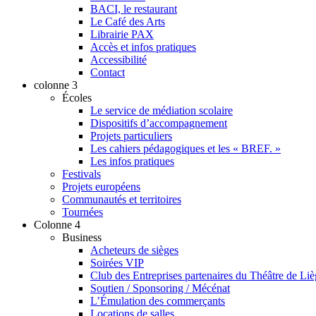
BACI, le restaurant
Le Café des Arts
Librairie PAX
Accès et infos pratiques
Accessibilité
Contact
colonne 3
Écoles
Le service de médiation scolaire
Dispositifs d’accompagnement
Projets particuliers
Les cahiers pédagogiques et les « BREF. »
Les infos pratiques
Festivals
Projets européens
Communautés et territoires
Tournées
Colonne 4
Business
Acheteurs de sièges
Soirées VIP
Club des Entreprises partenaires du Théâtre de Li
Soutien / Sponsoring / Mécénat
L’Émulation des commerçants
Locations de salles