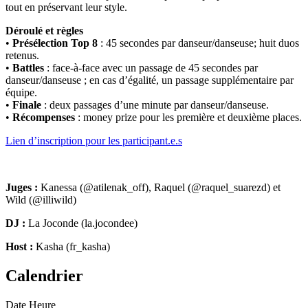
tout en préservant leur style.
Déroulé et règles
•
Présélection Top 8
: 45 secondes par danseur/danseuse; huit duos
retenus.
•
Battles
: face-à-face avec un passage de 45 secondes par
danseur/danseuse ; en cas d’égalité, un passage supplémentaire par
équipe.
•
Finale
: deux passages d’une minute par danseur/danseuse.
•
Récompenses
: money prize pour les première et deuxième places.
Lien d’inscription pour les participant.e.s
Juges :
Kanessa (@atilenak_off), Raquel (@raquel_suarezd) et
Wild (@illiwild)
DJ :
La Joconde (la.jocondee)
Host :
Kasha (fr_kasha)
Calendrier
Date
Heure