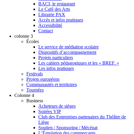
BACI, le restaurant
Le Café des Arts
Librairie PAX
Accès et infos pratiques
Accessibilité
Contact
colonne 3
Écoles
Le service de médiation scolaire
Dispositifs d’accompagnement
Projets particuliers
Les cahiers pédagogiques et les « BREF. »
Les infos pratiques
Festivals
Projets européens
Communautés et territoires
Tournées
Colonne 4
Business
Acheteurs de sièges
Soirées VIP
Club des Entreprises partenaires du Théâtre de
Liège
Soutien / Sponsoring / Mécénat
L’Émulation des commerçants