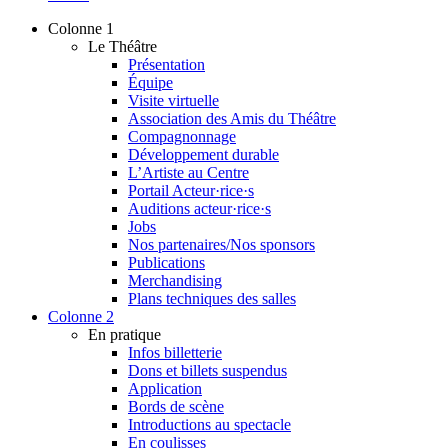
Colonne 1
Le Théâtre
Présentation
Équipe
Visite virtuelle
Association des Amis du Théâtre
Compagnonnage
Développement durable
L’Artiste au Centre
Portail Acteur·rice·s
Auditions acteur·rice·s
Jobs
Nos partenaires/Nos sponsors
Publications
Merchandising
Plans techniques des salles
Colonne 2
En pratique
Infos billetterie
Dons et billets suspendus
Application
Bords de scène
Introductions au spectacle
En coulisses