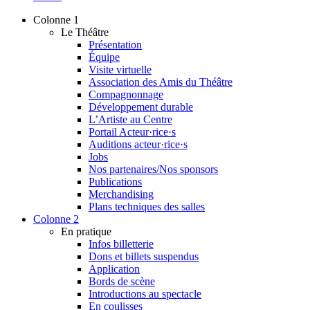
Colonne 1
Le Théâtre
Présentation
Équipe
Visite virtuelle
Association des Amis du Théâtre
Compagnonnage
Développement durable
L’Artiste au Centre
Portail Acteur·rice·s
Auditions acteur·rice·s
Jobs
Nos partenaires/Nos sponsors
Publications
Merchandising
Plans techniques des salles
Colonne 2
En pratique
Infos billetterie
Dons et billets suspendus
Application
Bords de scène
Introductions au spectacle
En coulisses