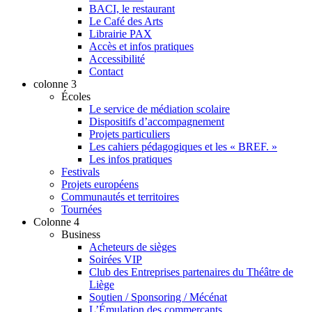
BACI, le restaurant
Le Café des Arts
Librairie PAX
Accès et infos pratiques
Accessibilité
Contact
colonne 3
Écoles
Le service de médiation scolaire
Dispositifs d’accompagnement
Projets particuliers
Les cahiers pédagogiques et les « BREF. »
Les infos pratiques
Festivals
Projets européens
Communautés et territoires
Tournées
Colonne 4
Business
Acheteurs de sièges
Soirées VIP
Club des Entreprises partenaires du Théâtre de
Liège
Soutien / Sponsoring / Mécénat
L’Émulation des commerçants