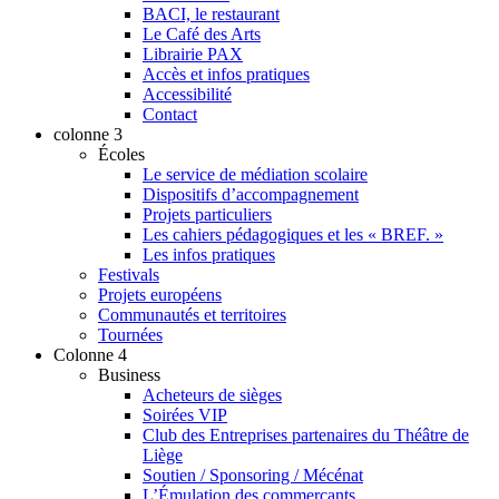
BACI, le restaurant
Le Café des Arts
Librairie PAX
Accès et infos pratiques
Accessibilité
Contact
colonne 3
Écoles
Le service de médiation scolaire
Dispositifs d’accompagnement
Projets particuliers
Les cahiers pédagogiques et les « BREF. »
Les infos pratiques
Festivals
Projets européens
Communautés et territoires
Tournées
Colonne 4
Business
Acheteurs de sièges
Soirées VIP
Club des Entreprises partenaires du Théâtre de
Liège
Soutien / Sponsoring / Mécénat
L’Émulation des commerçants