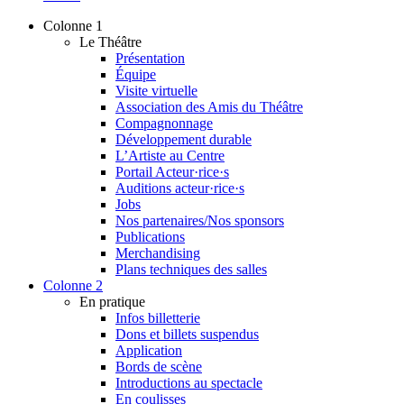
Colonne 1
Le Théâtre
Présentation
Équipe
Visite virtuelle
Association des Amis du Théâtre
Compagnonnage
Développement durable
L’Artiste au Centre
Portail Acteur·rice·s
Auditions acteur·rice·s
Jobs
Nos partenaires/Nos sponsors
Publications
Merchandising
Plans techniques des salles
Colonne 2
En pratique
Infos billetterie
Dons et billets suspendus
Application
Bords de scène
Introductions au spectacle
En coulisses