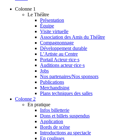
Colonne 1
Le Théâtre
Présentation
Équipe
Visite virtuelle
Association des Amis du Théâtre
Compagnonnage
Développement durable
L’Artiste au Centre
Portail Acteur·rice·s
Auditions acteur·rice·s
Jobs
Nos partenaires/Nos sponsors
Publications
Merchandising
Plans techniques des salles
Colonne 2
En pratique
Infos billetterie
Dons et billets suspendus
Application
Bords de scène
Introductions au spectacle
En coulisses