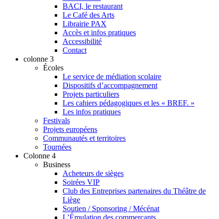
BACI, le restaurant
Le Café des Arts
Librairie PAX
Accès et infos pratiques
Accessibilité
Contact
colonne 3
Écoles
Le service de médiation scolaire
Dispositifs d’accompagnement
Projets particuliers
Les cahiers pédagogiques et les « BREF. »
Les infos pratiques
Festivals
Projets européens
Communautés et territoires
Tournées
Colonne 4
Business
Acheteurs de sièges
Soirées VIP
Club des Entreprises partenaires du Théâtre de
Liège
Soutien / Sponsoring / Mécénat
L’Émulation des commerçants