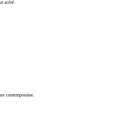
ur acéré.
ture contemporaine.