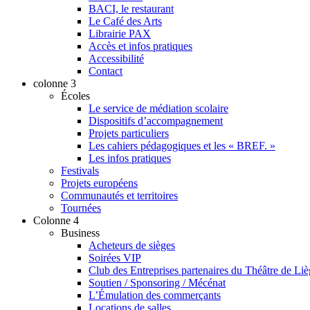
BACI, le restaurant
Le Café des Arts
Librairie PAX
Accès et infos pratiques
Accessibilité
Contact
colonne 3
Écoles
Le service de médiation scolaire
Dispositifs d’accompagnement
Projets particuliers
Les cahiers pédagogiques et les « BREF. »
Les infos pratiques
Festivals
Projets européens
Communautés et territoires
Tournées
Colonne 4
Business
Acheteurs de sièges
Soirées VIP
Club des Entreprises partenaires du Théâtre de Li
Soutien / Sponsoring / Mécénat
L’Émulation des commerçants
Locations de salles