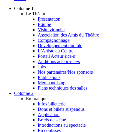
Colonne 1
Le Théâtre
Présentation
Équipe
Visite virtuelle
Association des Amis du Théâtre
Compagnonnage
Développement durable
L’Artiste au Centre
Portail Acteur·rice·s
Auditions acteur·rice·s
Jobs
Nos partenaires/Nos sponsors
Publications
Merchandising
Plans techniques des salles
Colonne 2
En pratique
Infos billetterie
Dons et billets suspendus
Application
Bords de scène
Introductions au spectacle
En coulisses