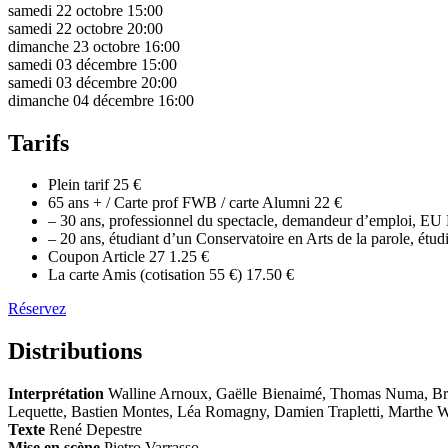
samedi 22 octobre
15:00
samedi 22 octobre
20:00
dimanche 23 octobre
16:00
samedi 03 décembre
15:00
samedi 03 décembre
20:00
dimanche 04 décembre
16:00
Tarifs
Plein tarif
25 €
65 ans + / Carte prof FWB / carte Alumni
22 €
– 30 ans, professionnel du spectacle, demandeur d’emploi, EU 
– 20 ans, étudiant d’un Conservatoire en Arts de la parole, ét
Coupon Article 27
1.25 €
La carte Amis (cotisation 55 €)
17.50 €
Réservez
Distributions
Interprétation
Walline Arnoux, Gaëlle Bienaimé, Thomas Numa, Bru
Lequette, Bastien Montes, Léa Romagny, Damien Trapletti, Marthe W
Texte
René Depestre
Mise en scène
Pietro Varrasso