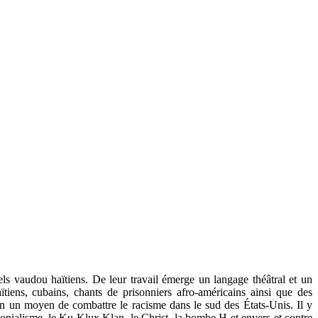
uels vaudou haïtiens. De leur travail émerge un langage théâtral et un
iens, cubains, chants de prisonniers afro-américains ainsi que des
ien un moyen de combattre le racisme dans le sud des États-Unis. Il y
colonialisme, le Ku Klux Klan, le Christ, la bombe H et envers et contre