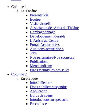
Colonne 1
Le Théâtre
Présentation
Équipe
Visite virtuelle
Association des Amis du Théâtre
Compagnonnage
Développement durable
L’Artiste au Centre
Portail Acteur·rice·s
Auditions acteur·rice·s
Jobs
Nos partenaires/Nos sponsors
Publications
Merchandising
Plans techniques des salles
Colonne 2
En pratique
Infos billetterie
Dons et billets suspendus
Application
Bords de scène
Introductions au spectacle
En coulisses