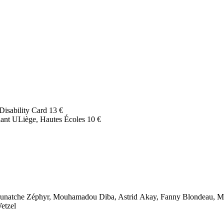
Disability Card
13 €
udiant ULiège, Hautes Écoles
10 €
natche Zéphyr, Mouhamadou Diba, Astrid Akay, Fanny Blondeau, Mari
etzel