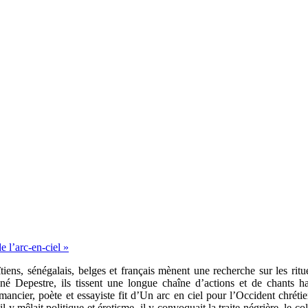
 l’arc-en-ciel »
tiens, sénégalais, belges et français mènent une recherche sur les rit
 Depestre, ils tissent une longue chaîne d’actions et de chants haït
mancier, poète et essayiste fit d’Un arc en ciel pour l’Occident chrét
il y mêlait politique et érotisme, il y convoquait la traite négrière, le 