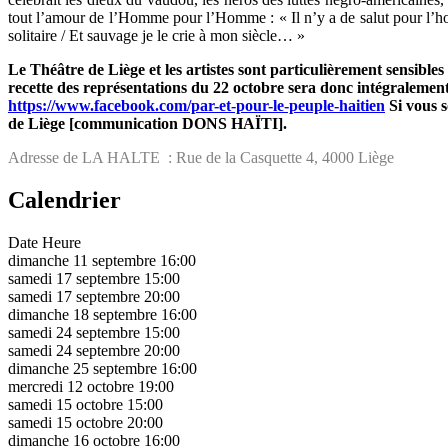
tout l’amour de l’Homme pour l’Homme : « Il n’y a de salut pour l’
solitaire / Et sauvage je le crie à mon siècle… »
Le Théâtre de Liège et les artistes sont particulièrement sensible
recette des représentations du 22 octobre sera donc intégralement v
https://www.facebook.com/par-et-pour-le-peuple-haitien
Si vous s
de Liège [communication DONS HAÏTI].
Adresse de LA HALTE :
Rue de la Casquette 4, 4000 Liège
Calendrier
Date
Heure
dimanche 11 septembre
16:00
samedi 17 septembre
15:00
samedi 17 septembre
20:00
dimanche 18 septembre
16:00
samedi 24 septembre
15:00
samedi 24 septembre
20:00
dimanche 25 septembre
16:00
mercredi 12 octobre
19:00
samedi 15 octobre
15:00
samedi 15 octobre
20:00
dimanche 16 octobre
16:00