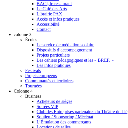
BACI, le restaurant
Le Café des Arts
Librairie PAX
Accès et infos pratiques
Accessibilité
Contact
colonne 3
Écoles
Le service de médiation scolaire
Dispositifs d’accompagnement
Projets particuliers
Les cahiers pédagogiques et les « BREF. »
Les infos pratiques
Festivals
Projets européens
Communautés et territoires
Tournées
Colonne 4
Business
Acheteurs de sièges
Soirées VIP
Club des Entreprises partenaires du Théâtre de Li
Soutien / Sponsoring / Mécénat
L’Émulation des commerçants
Locations de salles