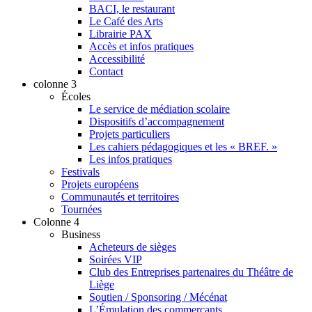
BACI, le restaurant
Le Café des Arts
Librairie PAX
Accès et infos pratiques
Accessibilité
Contact
colonne 3
Écoles
Le service de médiation scolaire
Dispositifs d’accompagnement
Projets particuliers
Les cahiers pédagogiques et les « BREF. »
Les infos pratiques
Festivals
Projets européens
Communautés et territoires
Tournées
Colonne 4
Business
Acheteurs de sièges
Soirées VIP
Club des Entreprises partenaires du Théâtre de
Liège
Soutien / Sponsoring / Mécénat
L’Émulation des commerçants