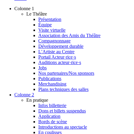
Colonne 1
Le Théâtre
Présentation
Équipe
Visite virtuelle
Association des Amis du Théâtre
Compagnonnage
Développement durable
L’Artiste au Centre
Portail Acteur·rice·s
Auditions acteur·rice·s
Jobs
Nos partenaires/Nos sponsors
Publications
Merchandising
Plans techniques des salles
Colonne 2
En pratique
Infos billetterie
Dons et billets suspendus
Application
Bords de scène
Introductions au spectacle
En coulisses