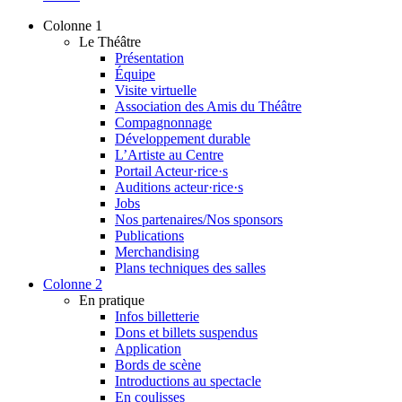
Colonne 1
Le Théâtre
Présentation
Équipe
Visite virtuelle
Association des Amis du Théâtre
Compagnonnage
Développement durable
L’Artiste au Centre
Portail Acteur·rice·s
Auditions acteur·rice·s
Jobs
Nos partenaires/Nos sponsors
Publications
Merchandising
Plans techniques des salles
Colonne 2
En pratique
Infos billetterie
Dons et billets suspendus
Application
Bords de scène
Introductions au spectacle
En coulisses