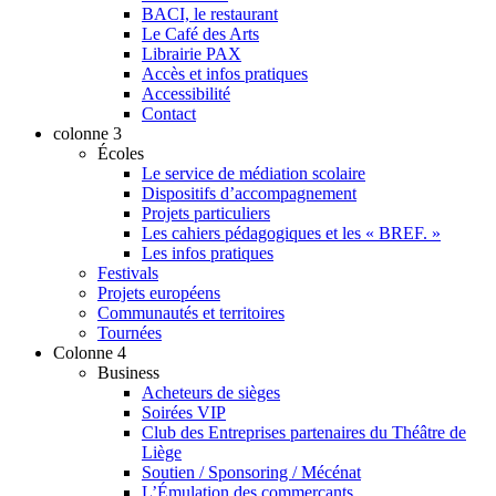
BACI, le restaurant
Le Café des Arts
Librairie PAX
Accès et infos pratiques
Accessibilité
Contact
colonne 3
Écoles
Le service de médiation scolaire
Dispositifs d’accompagnement
Projets particuliers
Les cahiers pédagogiques et les « BREF. »
Les infos pratiques
Festivals
Projets européens
Communautés et territoires
Tournées
Colonne 4
Business
Acheteurs de sièges
Soirées VIP
Club des Entreprises partenaires du Théâtre de
Liège
Soutien / Sponsoring / Mécénat
L’Émulation des commerçants