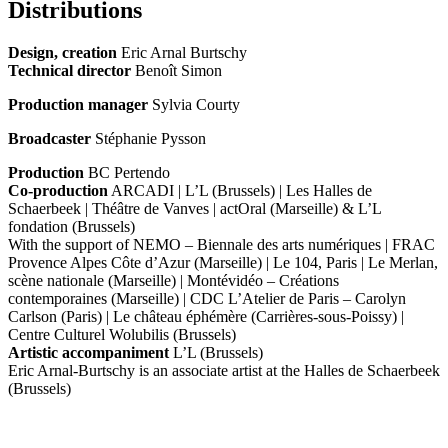
Distributions
Design, creation
Eric Arnal Burtschy
Technical director
Benoît Simon
Production manager
Sylvia Courty
Broadcaster
Stéphanie Pysson
Production
BC Pertendo
Co-production
ARCADI | L’L (Brussels) | Les Halles de
Schaerbeek | Théâtre de Vanves | actOral (Marseille) & L’L
fondation (Brussels)
With the support of NEMO – Biennale des arts numériques | FRAC
Provence Alpes Côte d’Azur (Marseille) | Le 104, Paris | Le Merlan,
scène nationale (Marseille) | Montévidéo – Créations
contemporaines (Marseille) | CDC L’Atelier de Paris – Carolyn
Carlson (Paris) | Le château éphémère (Carrières-sous-Poissy) |
Centre Culturel Wolubilis (Brussels)
Artistic accompaniment
L’L (Brussels)
Eric Arnal-Burtschy is an associate artist at the Halles de Schaerbeek
(Brussels)