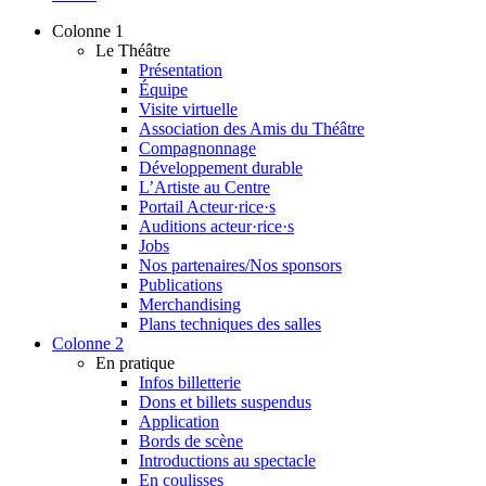
Colonne 1
Le Théâtre
Présentation
Équipe
Visite virtuelle
Association des Amis du Théâtre
Compagnonnage
Développement durable
L’Artiste au Centre
Portail Acteur·rice·s
Auditions acteur·rice·s
Jobs
Nos partenaires/Nos sponsors
Publications
Merchandising
Plans techniques des salles
Colonne 2
En pratique
Infos billetterie
Dons et billets suspendus
Application
Bords de scène
Introductions au spectacle
En coulisses