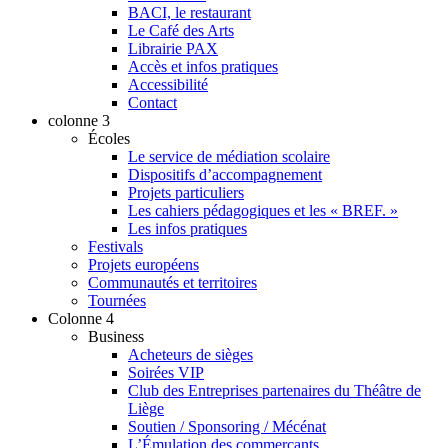
BACI, le restaurant
Le Café des Arts
Librairie PAX
Accès et infos pratiques
Accessibilité
Contact
colonne 3
Écoles
Le service de médiation scolaire
Dispositifs d’accompagnement
Projets particuliers
Les cahiers pédagogiques et les « BREF. »
Les infos pratiques
Festivals
Projets européens
Communautés et territoires
Tournées
Colonne 4
Business
Acheteurs de sièges
Soirées VIP
Club des Entreprises partenaires du Théâtre de
Liège
Soutien / Sponsoring / Mécénat
L’Émulation des commerçants