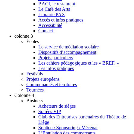
BACI, le restaurant
Le Café des Arts
Librairie PAX
Accès et infos pratiques
Accessibilité
Contact
colonne 3
Écoles
Le service de médiation scolaire
Dispositifs d’accompagnement
Projets particuliers
Les cahiers pédagogiques et les « BREF. »
Les infos pratiques
Festivals
Projets européens
Communautés et territoires
Tournées
Colonne 4
Business
Acheteurs de sièges
Soirées VIP
Club des Entreprises partenaires du Théâtre de
Liège
Soutien / Sponsoring / Mécénat
L’Émulation des commerçants