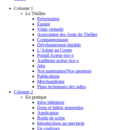
Colonne 1
Le Théâtre
Présentation
Équipe
Visite virtuelle
Association des Amis du Théâtre
Compagnonnage
Développement durable
L’Artiste au Centre
Portail Acteur·rice·s
Auditions acteur·rice·s
Jobs
Nos partenaires/Nos sponsors
Publications
Merchandising
Plans techniques des salles
Colonne 2
En pratique
Infos billetterie
Dons et billets suspendus
Application
Bords de scène
Introductions au spectacle
En coulisses