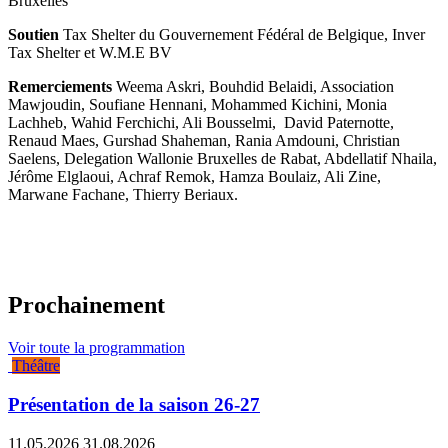
Bruxelles
Soutien
Tax Shelter du Gouvernement Fédéral de Belgique, Inver
Tax Shelter et W.M.E BV
Remerciements
Weema Askri, Bouhdid Belaidi, Association
Mawjoudin, Soufiane Hennani, Mohammed Kichini, Monia
Lachheb, Wahid Ferchichi, Ali Bousselmi, David Paternotte,
Renaud Maes, Gurshad Shaheman, Rania Amdouni, Christian
Saelens, Delegation Wallonie Bruxelles de Rabat, Abdellatif Nhaila,
Jérôme Elglaoui, Achraf Remok, Hamza Boulaiz, Ali Zine,
Marwane Fachane, Thierry Beriaux.
Prochainement
Voir toute la programmation
Théâtre
Présentation de la saison 26-27
11.05.2026
31.08.2026