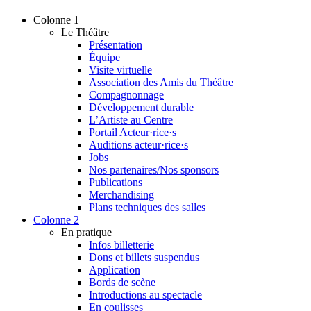
Colonne 1
Le Théâtre
Présentation
Équipe
Visite virtuelle
Association des Amis du Théâtre
Compagnonnage
Développement durable
L’Artiste au Centre
Portail Acteur·rice·s
Auditions acteur·rice·s
Jobs
Nos partenaires/Nos sponsors
Publications
Merchandising
Plans techniques des salles
Colonne 2
En pratique
Infos billetterie
Dons et billets suspendus
Application
Bords de scène
Introductions au spectacle
En coulisses