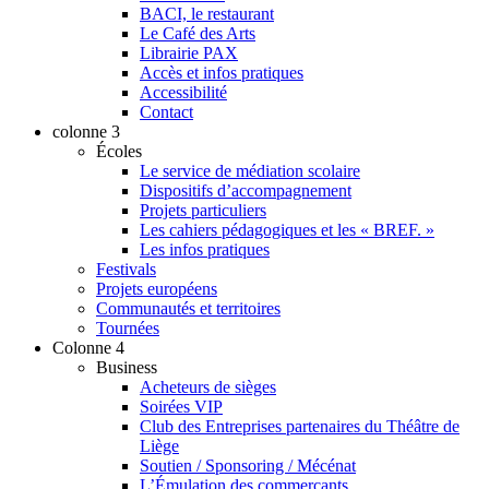
BACI, le restaurant
Le Café des Arts
Librairie PAX
Accès et infos pratiques
Accessibilité
Contact
colonne 3
Écoles
Le service de médiation scolaire
Dispositifs d’accompagnement
Projets particuliers
Les cahiers pédagogiques et les « BREF. »
Les infos pratiques
Festivals
Projets européens
Communautés et territoires
Tournées
Colonne 4
Business
Acheteurs de sièges
Soirées VIP
Club des Entreprises partenaires du Théâtre de
Liège
Soutien / Sponsoring / Mécénat
L’Émulation des commerçants