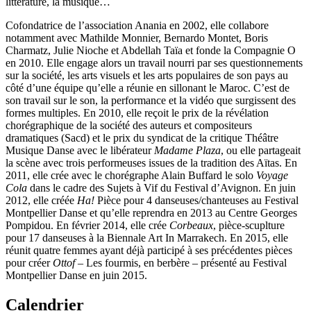
littérature, la musique…
Cofondatrice de l’association Anania en 2002, elle collabore
notamment avec Mathilde Monnier, Bernardo Montet, Boris
Charmatz, Julie Nioche et Abdellah Taïa et fonde la Compagnie O
en 2010. Elle engage alors un travail nourri par ses questionnements
sur la société, les arts visuels et les arts populaires de son pays au
côté d’une équipe qu’elle a réunie en sillonant le Maroc. C’est de
son travail sur le son, la performance et la vidéo que surgissent des
formes multiples. En 2010, elle reçoit le prix de la révélation
chorégraphique de la société des auteurs et compositeurs
dramatiques (Sacd) et le prix du syndicat de la critique Théâtre
Musique Danse avec le libérateur
Madame Plaza
, ou elle partageait
la scène avec trois performeuses issues de la tradition des Aïtas. En
2011, elle crée avec le chorégraphe Alain Buffard le solo
Voyage
Cola
dans le cadre des Sujets à Vif du Festival d’Avignon. En juin
2012, elle créée
Ha!
Pièce pour 4 danseuses/chanteuses au Festival
Montpellier Danse et qu’elle reprendra en 2013 au Centre Georges
Pompidou. En février 2014, elle crée
Corbeaux
, pièce-scuplture
pour 17 danseuses à la Biennale Art In Marrakech. En 2015, elle
réunit quatre femmes ayant déjà participé à ses précédentes pièces
pour créer
Ottof
– Les fourmis, en berbère – présenté au Festival
Montpellier Danse en juin 2015.
Calendrier