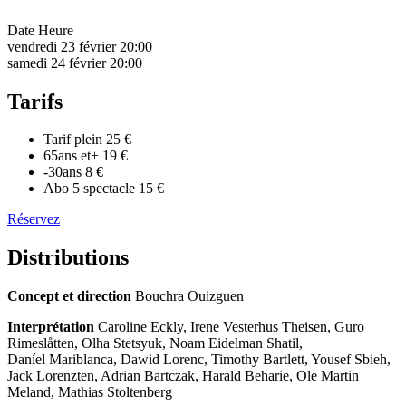
Date
Heure
vendredi 23 février
20:00
samedi 24 février
20:00
Tarifs
Tarif plein
25 €
65ans et+
19 €
-30ans
8 €
Abo 5 spectacle
15 €
Réservez
Distributions
Concept et direction
Bouchra Ouizguen
Interprétation
Caroline Eckly, Irene Vesterhus Theisen, Guro
Rimeslåtten, Olha Stetsyuk, Noam Eidelman Shatil,
Daníel Mariblanca, Dawid Lorenc, Timothy Bartlett, Yousef Sbieh,
Jack Lorenzten, Adrian Bartczak, Harald Beharie, Ole Martin
Meland, Mathias Stoltenberg