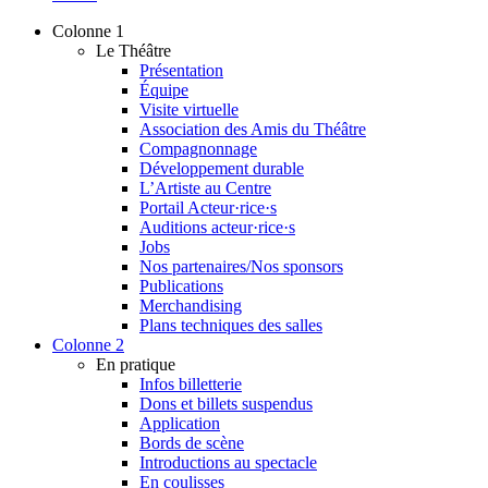
Colonne 1
Le Théâtre
Présentation
Équipe
Visite virtuelle
Association des Amis du Théâtre
Compagnonnage
Développement durable
L’Artiste au Centre
Portail Acteur·rice·s
Auditions acteur·rice·s
Jobs
Nos partenaires/Nos sponsors
Publications
Merchandising
Plans techniques des salles
Colonne 2
En pratique
Infos billetterie
Dons et billets suspendus
Application
Bords de scène
Introductions au spectacle
En coulisses