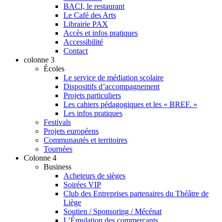
BACI, le restaurant
Le Café des Arts
Librairie PAX
Accès et infos pratiques
Accessibilité
Contact
colonne 3
Écoles
Le service de médiation scolaire
Dispositifs d’accompagnement
Projets particuliers
Les cahiers pédagogiques et les « BREF. »
Les infos pratiques
Festivals
Projets européens
Communautés et territoires
Tournées
Colonne 4
Business
Acheteurs de sièges
Soirées VIP
Club des Entreprises partenaires du Théâtre de
Liège
Soutien / Sponsoring / Mécénat
L’Émulation des commerçants