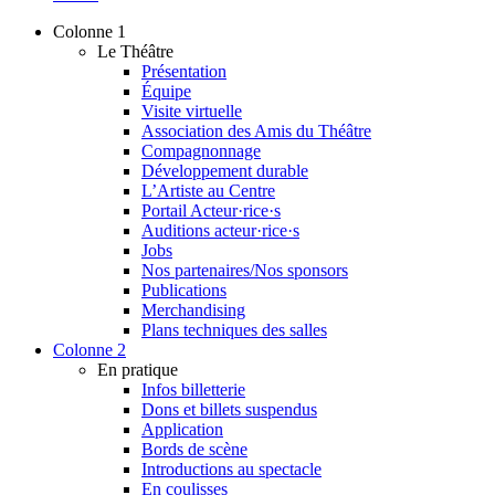
Colonne 1
Le Théâtre
Présentation
Équipe
Visite virtuelle
Association des Amis du Théâtre
Compagnonnage
Développement durable
L’Artiste au Centre
Portail Acteur·rice·s
Auditions acteur·rice·s
Jobs
Nos partenaires/Nos sponsors
Publications
Merchandising
Plans techniques des salles
Colonne 2
En pratique
Infos billetterie
Dons et billets suspendus
Application
Bords de scène
Introductions au spectacle
En coulisses