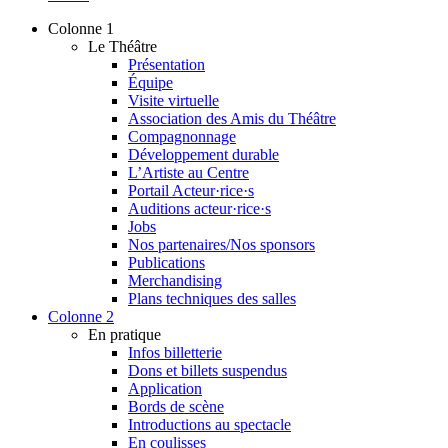
Colonne 1
Le Théâtre
Présentation
Équipe
Visite virtuelle
Association des Amis du Théâtre
Compagnonnage
Développement durable
L’Artiste au Centre
Portail Acteur·rice·s
Auditions acteur·rice·s
Jobs
Nos partenaires/Nos sponsors
Publications
Merchandising
Plans techniques des salles
Colonne 2
En pratique
Infos billetterie
Dons et billets suspendus
Application
Bords de scène
Introductions au spectacle
En coulisses