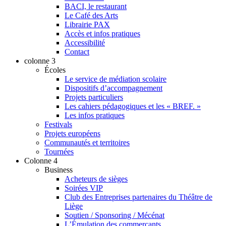
BACI, le restaurant
Le Café des Arts
Librairie PAX
Accès et infos pratiques
Accessibilité
Contact
colonne 3
Écoles
Le service de médiation scolaire
Dispositifs d’accompagnement
Projets particuliers
Les cahiers pédagogiques et les « BREF. »
Les infos pratiques
Festivals
Projets européens
Communautés et territoires
Tournées
Colonne 4
Business
Acheteurs de sièges
Soirées VIP
Club des Entreprises partenaires du Théâtre de
Liège
Soutien / Sponsoring / Mécénat
L’Émulation des commerçants