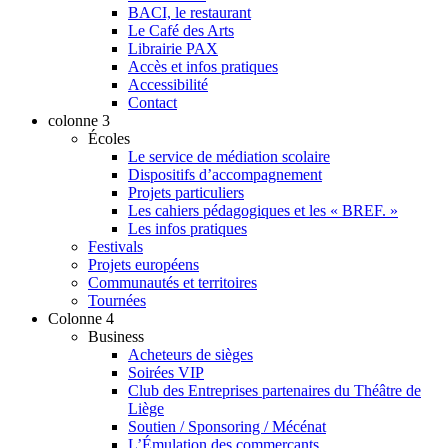
BACI, le restaurant
Le Café des Arts
Librairie PAX
Accès et infos pratiques
Accessibilité
Contact
colonne 3
Écoles
Le service de médiation scolaire
Dispositifs d’accompagnement
Projets particuliers
Les cahiers pédagogiques et les « BREF. »
Les infos pratiques
Festivals
Projets européens
Communautés et territoires
Tournées
Colonne 4
Business
Acheteurs de sièges
Soirées VIP
Club des Entreprises partenaires du Théâtre de
Liège
Soutien / Sponsoring / Mécénat
L’Émulation des commerçants