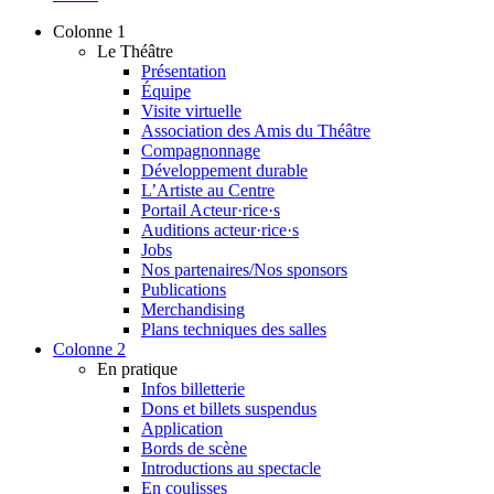
Colonne 1
Le Théâtre
Présentation
Équipe
Visite virtuelle
Association des Amis du Théâtre
Compagnonnage
Développement durable
L’Artiste au Centre
Portail Acteur·rice·s
Auditions acteur·rice·s
Jobs
Nos partenaires/Nos sponsors
Publications
Merchandising
Plans techniques des salles
Colonne 2
En pratique
Infos billetterie
Dons et billets suspendus
Application
Bords de scène
Introductions au spectacle
En coulisses