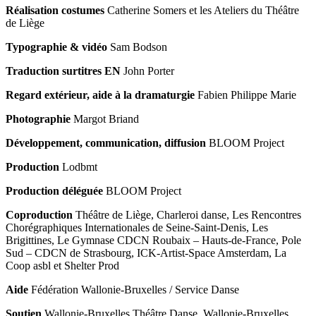
Réalisation costumes
Catherine Somers et les Ateliers du Théâtre
de Liège
Typographie & vidéo
Sam Bodson
Traduction surtitres EN
John Porter
Regard extérieur, aide à la dramaturgie
Fabien Philippe Marie
Photographie
Margot Briand
Développement, communication, diffusion
BLOOM Project
Production
Lodbmt
Production déléguée
BLOOM Project
Coproduction
Théâtre de Liège, Charleroi danse, Les Rencontres
Chorégraphiques Internationales de Seine-Saint-Denis, Les
Brigittines, Le Gymnase CDCN Roubaix – Hauts-de-France, Pole
Sud – CDCN de Strasbourg, ICK-Artist-Space Amsterdam, La
Coop asbl et Shelter Prod
Aide
Fédération Wallonie-Bruxelles / Service Danse
Soutien
Wallonie-Bruxelles Théâtre Danse, Wallonie-Bruxelles