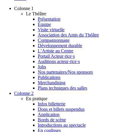
Colonne 1
Le Théâtre
Présentation
Équipe
Visite virtuelle
Association des Amis du Théâtre
Compagnonnage
Développement durable
L’Artiste au Centre
Portail Acteur·rice·s
Auditions acteur·rice·s
Jobs
Nos partenaires/Nos sponsors
Publications
Merchandising
Plans techniques des salles
Colonne 2
En pratique
Infos billetterie
Dons et billets suspendus
Application
Bords de scène
Introductions au spectacle
En coulisses