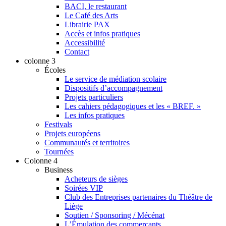
BACI, le restaurant
Le Café des Arts
Librairie PAX
Accès et infos pratiques
Accessibilité
Contact
colonne 3
Écoles
Le service de médiation scolaire
Dispositifs d’accompagnement
Projets particuliers
Les cahiers pédagogiques et les « BREF. »
Les infos pratiques
Festivals
Projets européens
Communautés et territoires
Tournées
Colonne 4
Business
Acheteurs de sièges
Soirées VIP
Club des Entreprises partenaires du Théâtre de
Liège
Soutien / Sponsoring / Mécénat
L’Émulation des commerçants