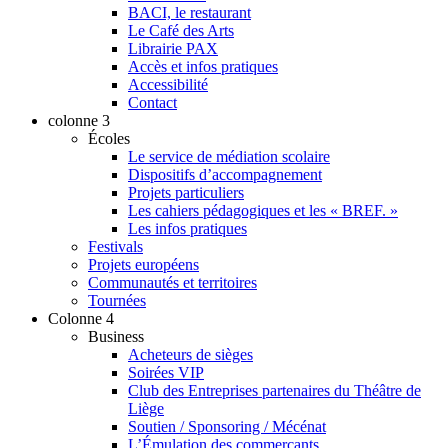
BACI, le restaurant
Le Café des Arts
Librairie PAX
Accès et infos pratiques
Accessibilité
Contact
colonne 3
Écoles
Le service de médiation scolaire
Dispositifs d’accompagnement
Projets particuliers
Les cahiers pédagogiques et les « BREF. »
Les infos pratiques
Festivals
Projets européens
Communautés et territoires
Tournées
Colonne 4
Business
Acheteurs de sièges
Soirées VIP
Club des Entreprises partenaires du Théâtre de
Liège
Soutien / Sponsoring / Mécénat
L’Émulation des commerçants