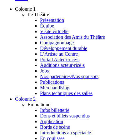
Colonne 1
Le Théâtre
Présentation
Équipe
Visite virtuelle
Association des Amis du Théâtre
Compagnonnage
Développement durable
L’Artiste au Centre
Portail Acteur·rice·s
Auditions acteur·rice·s
Jobs
Nos partenaires/Nos sponsors
Publications
Merchandising
Plans techniques des salles
Colonne 2
En pratique
Infos billetterie
Dons et billets suspendus
Application
Bords de scène
Introductions au spectacle
En coulisses