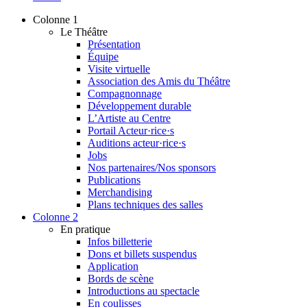
Colonne 1
Le Théâtre
Présentation
Équipe
Visite virtuelle
Association des Amis du Théâtre
Compagnonnage
Développement durable
L’Artiste au Centre
Portail Acteur·rice·s
Auditions acteur·rice·s
Jobs
Nos partenaires/Nos sponsors
Publications
Merchandising
Plans techniques des salles
Colonne 2
En pratique
Infos billetterie
Dons et billets suspendus
Application
Bords de scène
Introductions au spectacle
En coulisses