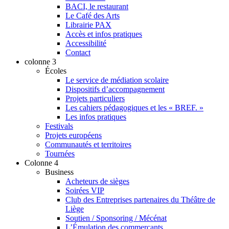
BACI, le restaurant
Le Café des Arts
Librairie PAX
Accès et infos pratiques
Accessibilité
Contact
colonne 3
Écoles
Le service de médiation scolaire
Dispositifs d’accompagnement
Projets particuliers
Les cahiers pédagogiques et les « BREF. »
Les infos pratiques
Festivals
Projets européens
Communautés et territoires
Tournées
Colonne 4
Business
Acheteurs de sièges
Soirées VIP
Club des Entreprises partenaires du Théâtre de
Liège
Soutien / Sponsoring / Mécénat
L’Émulation des commerçants