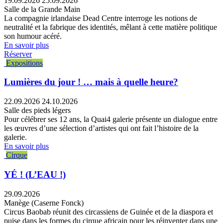
19.09.2026
25.09.2026
Salle de la Grande Main
La compagnie irlandaise Dead Centre interroge les notions de
neutralité et la fabrique des identités, mêlant à cette matière politique
son humour acéré.
En savoir plus
Réserver
Expositions
Lumières du jour ! … mais à quelle heure?
22.09.2026
24.10.2026
Salle des pieds légers
Pour célébrer ses 12 ans, la Quai4 galerie présente un dialogue entre
les œuvres d’une sélection d’artistes qui ont fait l’histoire de la
galerie.
En savoir plus
Cirque
YÉ ! (L’EAU !)
29.09.2026
Manège (Caserne Fonck)
Circus Baobab réunit des circassiens de Guinée et de la diaspora et
puise dans les formes du cirque africain pour les réinventer dans une