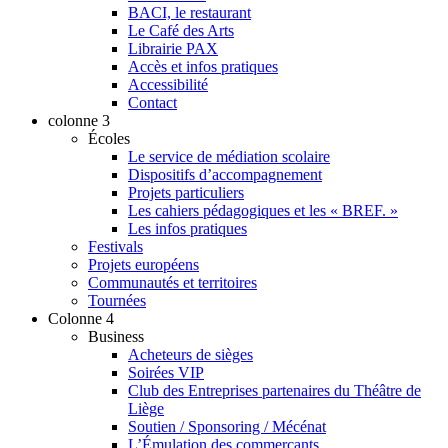
BACI, le restaurant
Le Café des Arts
Librairie PAX
Accès et infos pratiques
Accessibilité
Contact
colonne 3
Écoles
Le service de médiation scolaire
Dispositifs d’accompagnement
Projets particuliers
Les cahiers pédagogiques et les « BREF. »
Les infos pratiques
Festivals
Projets européens
Communautés et territoires
Tournées
Colonne 4
Business
Acheteurs de sièges
Soirées VIP
Club des Entreprises partenaires du Théâtre de
Liège
Soutien / Sponsoring / Mécénat
L’Émulation des commerçants