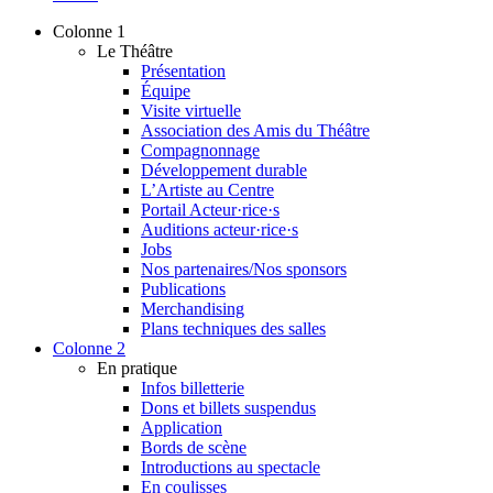
Colonne 1
Le Théâtre
Présentation
Équipe
Visite virtuelle
Association des Amis du Théâtre
Compagnonnage
Développement durable
L’Artiste au Centre
Portail Acteur·rice·s
Auditions acteur·rice·s
Jobs
Nos partenaires/Nos sponsors
Publications
Merchandising
Plans techniques des salles
Colonne 2
En pratique
Infos billetterie
Dons et billets suspendus
Application
Bords de scène
Introductions au spectacle
En coulisses