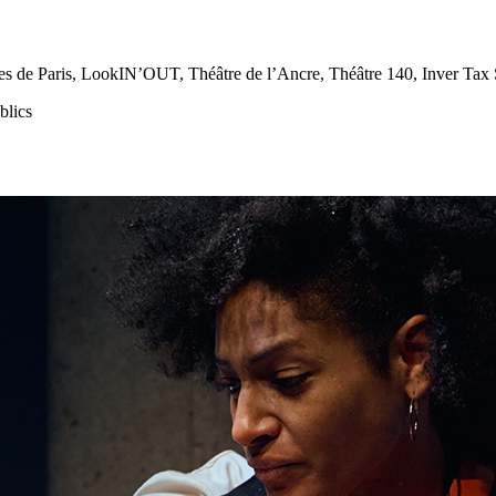
s de Paris, LookIN’OUT, Théâtre de l’Ancre, Théâtre 140, Inver Tax 
blics