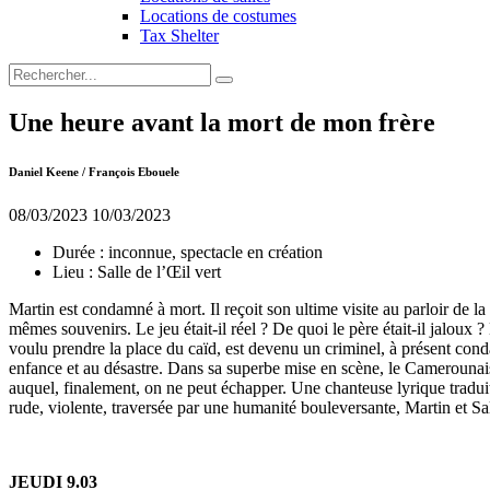
Locations de costumes
Tax Shelter
Une heure avant la mort de mon frère
Daniel Keene / François Ebouele
08/03/2023
10/03/2023
Durée :
inconnue, spectacle en création
Lieu :
Salle de l’Œil vert
Martin est condamné à mort. Il reçoit son ultime visite au parloir de la
mêmes souvenirs. Le jeu était-il réel ? De quoi le père était-il jaloux 
voulu prendre la place du caïd, est devenu un criminel, à présent conda
enfance et au désastre. Dans sa superbe mise en scène, le Camerounais 
auquel, finalement, on ne peut échapper. Une chanteuse lyrique traduit 
rude, violente, traversée par une humanité bouleversante, Martin et Sall
JEUDI 9.03