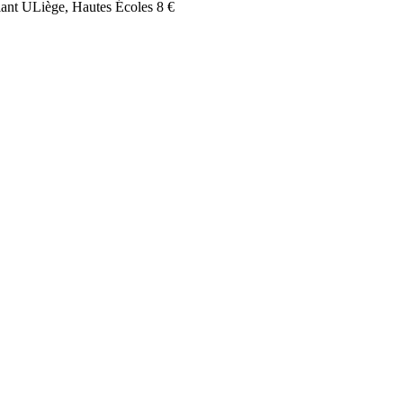
udiant ULiège, Hautes Écoles
8 €