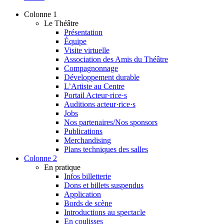
Colonne 1
Le Théâtre
Présentation
Équipe
Visite virtuelle
Association des Amis du Théâtre
Compagnonnage
Développement durable
L’Artiste au Centre
Portail Acteur·rice·s
Auditions acteur·rice·s
Jobs
Nos partenaires/Nos sponsors
Publications
Merchandising
Plans techniques des salles
Colonne 2
En pratique
Infos billetterie
Dons et billets suspendus
Application
Bords de scène
Introductions au spectacle
En coulisses