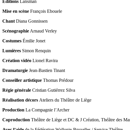
Editions
Lansman
Mise en scène
François Ebouele
Chant
Diana Gonnissen
Scénographie
Arnaud Verley
Costumes
Émilie Jonet
Lumières
Simon Renquin
Création vidéo
Lionel Ravira
Dramaturgie
Jean-Bastien Tinant
Conseiller artistique
Thomas Prédour
Régie générale
Cristian Gutiérrez Silva
Réalisation décors
Ateliers du Théâtre de Liège
Production
La Compagnie l’Archer
Coproduction
Théâtre de Liège et DC & J Création, Théâtre des Mar
Avec l’aide
de la Fédération Wallonie-Bruxelles / Service Théâtre