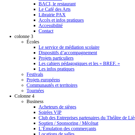
BACI, le restaurant
Le Café des Arts
Librairie PAX
Accès et infos pratiques
Accessibilité
Contact
colonne 3
Écoles
Le service de médiation scolaire
Dispositifs d’accompagnement
Projets particuliers
Les cahiers pédagogiques et les « BREF. »
Les infos pratiques
Festivals
Projets européens
Communautés et territoires
Tournées
Colonne 4
Business
Acheteurs de sièges
Soirées VIP
Club des Entreprises partenaires du Théâtre de Li
Soutien / Sponsoring / Mécénat
L’Émulation des commerçants
Locations de salles