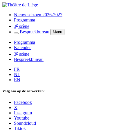
Nieuw seizoen 2026-2027
Programma
e
3
scène
Bespreekbureau
Menu
Programma
Kalender
e
3
scène
Bespreekbureau
FR
NL
EN
Volg ons op de netwerken:
Facebook
X
Instagram
Youtube
Soundcloud
Tiktok