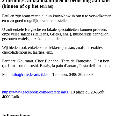
2 formules: afhaalmaaltijden of bediening aan tafel
(binnen of op het terras)
Paul en zijn team zetten al hun know-how in om u te verwelkomen
en u zo goed mogelijk tevreden te stellen.
U zult enkele Belgische en lokale specialiteiten kunnen proeven,
onze verse salades (Italiaans, Grieks, enz.), huisbereide cannelloni,
gezouten wafels, enz. komen ontdekken.
Wij bieden ook enkele zoete lekkernijen aan, zoals miserables,
chocolademousse, taartjes, enz.
Partners: Gourmart, Chez Blanche , Tarte de Françoise, C’est bon
ça, la maison du sushi, Eataly, la pain d’antan , Pasta della mama…
Mail:
info@cafedesarts-tl.be
– Telefoon: 0496 20 29 30
https://www.facebook.com/lecafedesarts
| 18 place du 20-Août,
4000 Luik
Informations