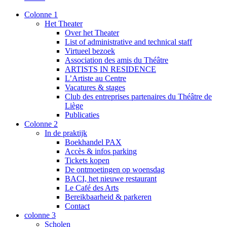
Colonne 1
Het Theater
Over het Theater
List of administrative and technical staff
Virtueel bezoek
Association des amis du Théâtre
ARTISTS IN RESIDENCE
L’Artiste au Centre
Vacatures & stages
Club des entreprises partenaires du Théâtre de
Liège
Publicaties
Colonne 2
In de praktijk
Boekhandel PAX
Accès & infos parking
Tickets kopen
De ontmoetingen op woensdag
BACI, het nieuwe restaurant
Le Café des Arts
Bereikbaarheid & parkeren
Contact
colonne 3
Scholen