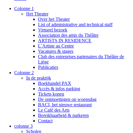
Colonne 1
Het Theater
Over het Theater
List of administrative and technical staff
Virtueel bezoek
Association des amis du Théâtre
ARTISTS IN RESIDENCE
L’Artiste au Centre
Vacatures & stages
Club des entreprises partenaires du Théâtre de
Liège
Publicaties
Colonne 2
In de praktijk
Boekhandel PAX
Accès & infos parking
Tickets kopen
De ontmoetingen op woensdag
BACI, het nieuwe restaurant
Le Café des Arts
Bereikbaarheid & parkeren
Contact
colonne 3
Scholen