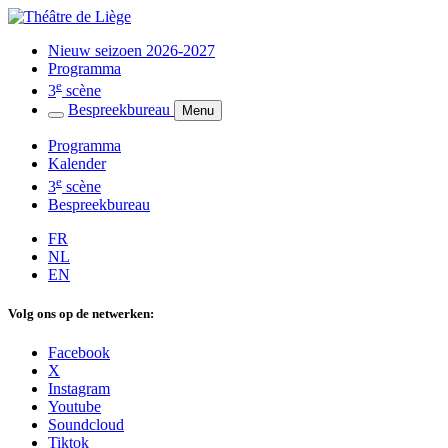
Nieuw seizoen 2026-2027
Programma
e
3
scène
Bespreekbureau
Menu
Programma
Kalender
e
3
scène
Bespreekbureau
FR
NL
EN
Volg ons op de netwerken:
Facebook
X
Instagram
Youtube
Soundcloud
Tiktok