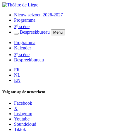
Nieuw seizoen 2026-2027
Programma
e
3
scène
Bespreekbureau
Menu
Programma
Kalender
e
3
scène
Bespreekbureau
FR
NL
EN
Volg ons op de netwerken:
Facebook
X
Instagram
Youtube
Soundcloud
Tiktok