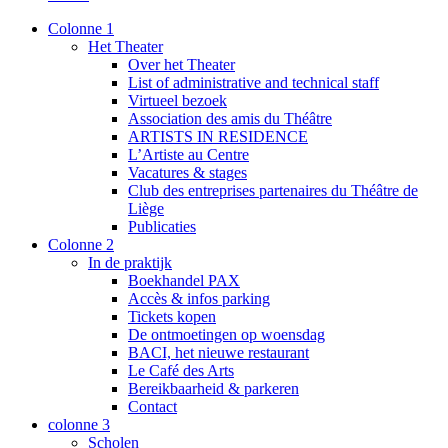
Colonne 1
Het Theater
Over het Theater
List of administrative and technical staff
Virtueel bezoek
Association des amis du Théâtre
ARTISTS IN RESIDENCE
L’Artiste au Centre
Vacatures & stages
Club des entreprises partenaires du Théâtre de
Liège
Publicaties
Colonne 2
In de praktijk
Boekhandel PAX
Accès & infos parking
Tickets kopen
De ontmoetingen op woensdag
BACI, het nieuwe restaurant
Le Café des Arts
Bereikbaarheid & parkeren
Contact
colonne 3
Scholen