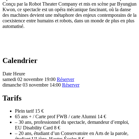
Conçu par la Robot Theater Company et mis en scène par Byungjun
Kwon, ce spectacle est un opéra mécanique fascinant, où la danse
des machines devient une métaphore des enjeux contemporains de la
coexistence entre humains et robots, dans un monde de plus en plus
automatisé.
Calendrier
Date
Heure
samedi 02 novembre
19:00
Réserver
dimanche 03 novembre
14:00
Réserver
Tarifs
Plein tarif
15 €
65 ans + / Carte prof FWB / carte Alumni
14 €
– 30 ans, professionnel du spectacle, demandeur d’emploi,
EU Disability Card
8 €
– 20 ans, étudiant d’un Conservatoire en Arts de la parole,
étudiant ULiège, Hautes Écoles
8 €