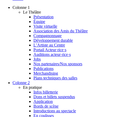
Colonne 1
Le Théâtre
Présentation
Équipe
Visite virtuelle
Association des Amis du Théâtre
Compagnonnage
Développement durable
L’Artiste au Centre
Portail Acteur·rice·s
Auditions acteur·rice·s
Jobs
Nos partenaires/Nos sponsors
Publications
Merchandising
Plans techniques des salles
Colonne 2
En pratique
Infos billetterie
Dons et billets suspendus
Application
Bords de scène
Introductions au spectacle
En coulisses