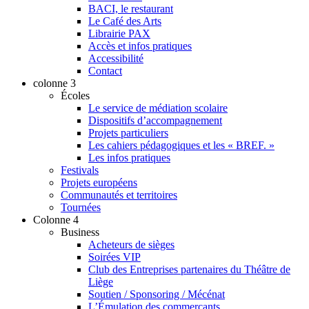
BACI, le restaurant
Le Café des Arts
Librairie PAX
Accès et infos pratiques
Accessibilité
Contact
colonne 3
Écoles
Le service de médiation scolaire
Dispositifs d’accompagnement
Projets particuliers
Les cahiers pédagogiques et les « BREF. »
Les infos pratiques
Festivals
Projets européens
Communautés et territoires
Tournées
Colonne 4
Business
Acheteurs de sièges
Soirées VIP
Club des Entreprises partenaires du Théâtre de
Liège
Soutien / Sponsoring / Mécénat
L’Émulation des commerçants