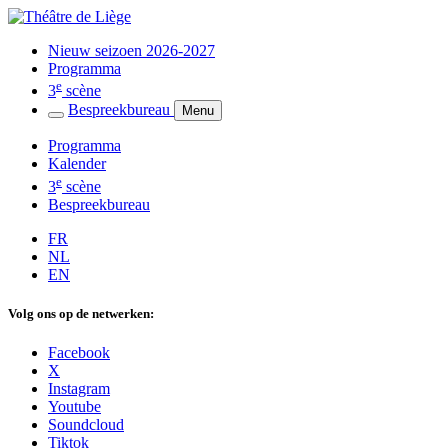
Nieuw seizoen 2026-2027
Programma
e
3
scène
Bespreekbureau
Menu
Programma
Kalender
e
3
scène
Bespreekbureau
FR
NL
EN
Volg ons op de netwerken:
Facebook
X
Instagram
Youtube
Soundcloud
Tiktok