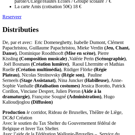
parole/ULiège/Hautes Écoles / Groupe scolaire
7 €
La carte Amis (cotisation 50€)
18 €
Reserveer
Distributies
De, par et avec: Eric Domeneghetty, Isabelle Dumont, Clément
Papachristou, Guillaume Papachristou, Mieke Verdin
(Jeu, Chant,
Danse)
, Dominique Roodthooft
(Mise en scène)
, Pierre
Kissling
(Composition musicale)
,Valérie Perin
(Scénographie)
,
Joël Bosmans
(Création lumière)
,
Raoul Lhermitte et Mathias
Ruelle
(Création multimédia)
,
Rüdiger Flörke
(Régie
Plateau)
, Nicolas Stroïnovsky
(Régie son)
, Pauline
Serneels
(Stage Assistanat)
, Nina Juncker
(Habilleuse)
, Anne-
Sophie Vanhalle
(Réalisation costumes)
Jessica Borotto, Patrick
Corillon, Vinciane Despret, Julien Pieron
(Aide à la
dramaturgie)
, Françoise Sougné
(Administration)
, Hugo
Kalioudjoglou
(Diffusion)
Production
le
corridor,
Rideau de Bruxelles, Théâtre de Liège,
DC&J Création
Avec le soutien du Tax Shelter du Gouvernement fédéral de
Belgique et Inver Tax Shelter.
Avec l’aide de la Fédération Wallonie-Bruxelles – Service du