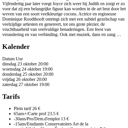
Vijfendertig jaar later voegt Joyce zich weer bij Judith en zorgt er zo
voor dat zij een belangrijke figuur kan worden in de art brut door het
weven van een soort veelkleurige cocons. Actrice en regisseuse
Dominique Roodthooft omringt zich met een subtiel gezelschap van
veelzijdige artiesten en genereert, tot ons grote plezier, de
vruchtbaarheid van veelvuldige benaderingen. Een feest van
verandering en van verbinding. Ook met muziek, dans en zang …
Kalender
Datum
Uur
dinsdag 23 oktober
20:00
woensdag 24 oktober
19:00
donderdag 25 oktober
20:00
vrijdag 26 oktober
20:00
zaterdag 27 oktober
19:00
Tarifs
Plein tarif
26 €
65ans+/Carte prof
23.5 €
-30ans/Pro/Dem.d'emploi
13 €
-15ans/Etudiants Conservatoires Art de la