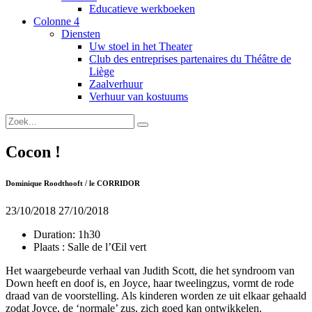
Educatieve werkboeken
Colonne 4
Diensten
Uw stoel in het Theater
Club des entreprises partenaires du Théâtre de
Liège
Zaalverhuur
Verhuur van kostuums
Cocon !
Dominique Roodthooft / le CORRIDOR
23/10/2018
27/10/2018
Duration:
1h30
Plaats :
Salle de l’Œil vert
Het waargebeurde verhaal van Judith Scott, die het syndroom van
Down heeft en doof is, en Joyce, haar tweelingzus, vormt de rode
draad van de voorstelling. Als kinderen worden ze uit elkaar gehaald
zodat Joyce, de ‘normale’ zus, zich goed kan ontwikkelen.