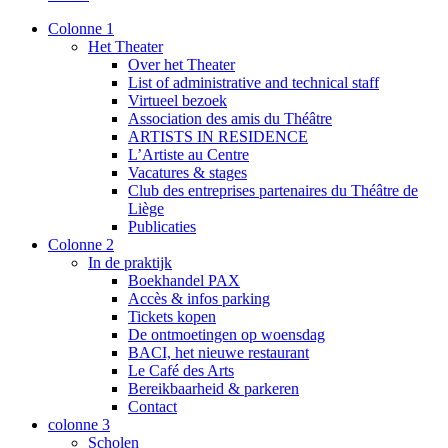
Colonne 1
Het Theater
Over het Theater
List of administrative and technical staff
Virtueel bezoek
Association des amis du Théâtre
ARTISTS IN RESIDENCE
L’Artiste au Centre
Vacatures & stages
Club des entreprises partenaires du Théâtre de
Liège
Publicaties
Colonne 2
In de praktijk
Boekhandel PAX
Accès & infos parking
Tickets kopen
De ontmoetingen op woensdag
BACI, het nieuwe restaurant
Le Café des Arts
Bereikbaarheid & parkeren
Contact
colonne 3
Scholen