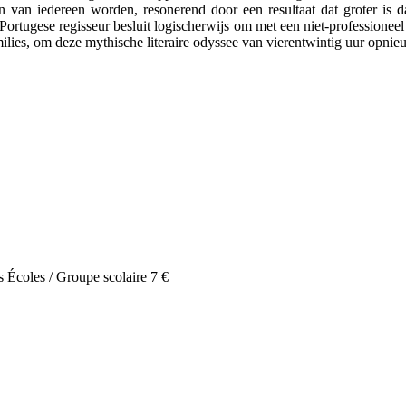
alen van iedereen worden, resonerend door een resultaat dat groter i
 Portugese regisseur besluit logischerwijs om met een niet-professione
ies, om deze mythische literaire odyssee van vierentwintig uur opnieuw
s Écoles / Groupe scolaire
7 €