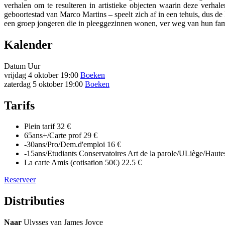
verhalen om te resulteren in artistieke objecten waarin deze verh
geboortestad van Marco Martins – speelt zich af in een tehuis, dus de
een groep jongeren die in pleeggezinnen wonen, ver weg van hun famil
Kalender
Datum
Uur
vrijdag 4 oktober
19:00
Boeken
zaterdag 5 oktober
19:00
Boeken
Tarifs
Plein tarif
32 €
65ans+/Carte prof
29 €
-30ans/Pro/Dem.d'emploi
16 €
-15ans/Etudiants Conservatoires Art de la parole/ULiège/Haute
La carte Amis (cotisation 50€)
22.5 €
Reserveer
Distributies
Naar
Ulysses van James Joyce