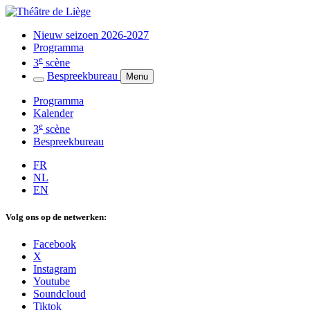
Nieuw seizoen 2026-2027
Programma
e
3
scène
Bespreekbureau
Menu
Programma
Kalender
e
3
scène
Bespreekbureau
FR
NL
EN
Volg ons op de netwerken:
Facebook
X
Instagram
Youtube
Soundcloud
Tiktok