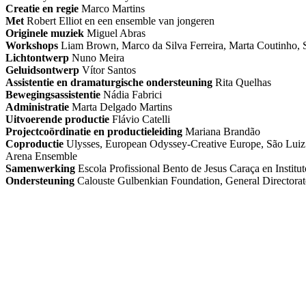
Creatie en regie
Marco Martins
Met
Robert Elliot en een ensemble van jongeren
Originele muziek
Miguel Abras
Workshops
Liam Brown, Marco da Silva Ferreira, Marta Coutinho,
Lichtontwerp
Nuno Meira
Geluidsontwerp
Vítor Santos
Assistentie en dramaturgische ondersteuning
Rita Quelhas
Bewegingsassistentie
Nádia Fabrici
Administratie
Marta Delgado Martins
Uitvoerende
productie
Flávio Catelli
Projectcoördinatie en productieleiding
Mariana Brandão
Coproductie
Ulysses, European Odyssey-Creative Europe, São Luiz T
Arena Ensemble
Samenwerking
Escola Profissional Bento de Jesus Caraça en Institut
Ondersteuning
Calouste Gulbenkian Foundation, General Directorate