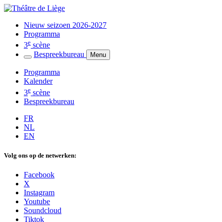
Nieuw seizoen 2026-2027
Programma
e
3
scène
Bespreekbureau
Menu
Programma
Kalender
e
3
scène
Bespreekbureau
FR
NL
EN
Volg ons op de netwerken:
Facebook
X
Instagram
Youtube
Soundcloud
Tiktok