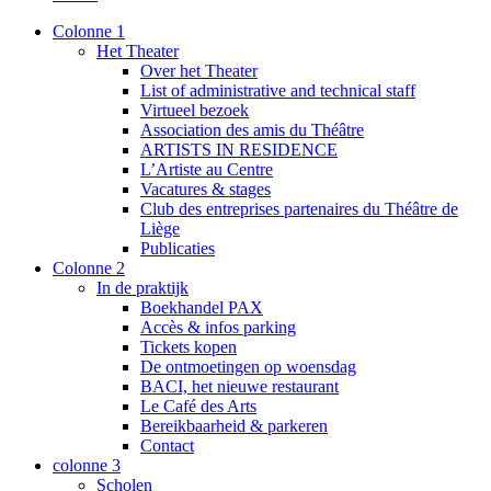
Colonne 1
Het Theater
Over het Theater
List of administrative and technical staff
Virtueel bezoek
Association des amis du Théâtre
ARTISTS IN RESIDENCE
L’Artiste au Centre
Vacatures & stages
Club des entreprises partenaires du Théâtre de
Liège
Publicaties
Colonne 2
In de praktijk
Boekhandel PAX
Accès & infos parking
Tickets kopen
De ontmoetingen op woensdag
BACI, het nieuwe restaurant
Le Café des Arts
Bereikbaarheid & parkeren
Contact
colonne 3
Scholen