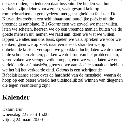
de zeer ouden, en iedereen daar tussenin. De helden van hun
verhalen zijn kleine voorwerpen, vaak gesprokkeld op
rommelmarkten en gerecycleerd met geestigheid en fantasie. De
Karyatides creëren een schijnbaar onuitputtelijke poëzie uit die
vreemde assemblage. Bij
Géants
eten we zoveel we maar willen,
laten we scheten, heersen we op een vreemde manier, buiten we de
goede mensen uit, nemen we raad aan, doen we wat we willen,
lappen we alles aan ons laars, spelen we vals, spreken we voor we
denken, gaan we op zoek naar een ideaal, stranden we op
onbekende kusten, verkopen we gebakken lucht, laten we de moed
in de schoenen zinken, pakken we de bron van het probleem aan,
veroorzaken we vreugdevolle rampen, eten we weer, laten we ons
verleiden door fantasieën, grenzen we aan slechte smaak en hebben
we het bij het verkeerde eind.
Géants
is een schrijnende
Rabelaisiaanse satire over de hardheid van de mensheid, waarin de
hoop op een betere wereld het uiteindelijk zal winnen van diegenen
die tegen verandering zijn!
Kalender
Datum
Uur
woensdag 22 maart
15:00
vrijdag 24 maart
20:00