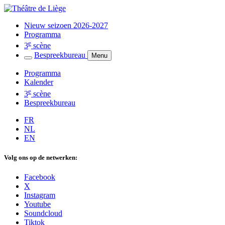
Nieuw seizoen 2026-2027
Programma
e
3
scène
Bespreekbureau
Menu
Programma
Kalender
e
3
scène
Bespreekbureau
FR
NL
EN
Volg ons op de netwerken:
Facebook
X
Instagram
Youtube
Soundcloud
Tiktok