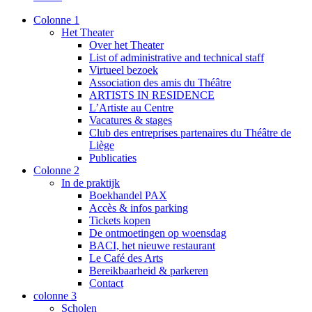
Colonne 1
Het Theater
Over het Theater
List of administrative and technical staff
Virtueel bezoek
Association des amis du Théâtre
ARTISTS IN RESIDENCE
L’Artiste au Centre
Vacatures & stages
Club des entreprises partenaires du Théâtre de
Liège
Publicaties
Colonne 2
In de praktijk
Boekhandel PAX
Accès & infos parking
Tickets kopen
De ontmoetingen op woensdag
BACI, het nieuwe restaurant
Le Café des Arts
Bereikbaarheid & parkeren
Contact
colonne 3
Scholen