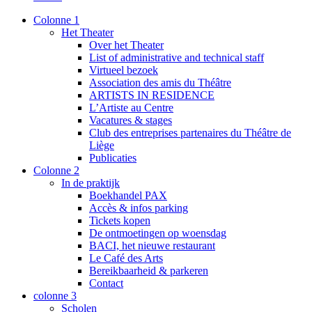
Colonne 1
Het Theater
Over het Theater
List of administrative and technical staff
Virtueel bezoek
Association des amis du Théâtre
ARTISTS IN RESIDENCE
L’Artiste au Centre
Vacatures & stages
Club des entreprises partenaires du Théâtre de
Liège
Publicaties
Colonne 2
In de praktijk
Boekhandel PAX
Accès & infos parking
Tickets kopen
De ontmoetingen op woensdag
BACI, het nieuwe restaurant
Le Café des Arts
Bereikbaarheid & parkeren
Contact
colonne 3
Scholen