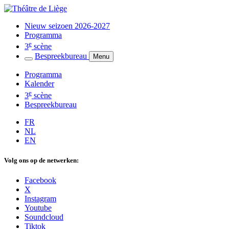
Nieuw seizoen 2026-2027
Programma
e
3
scène
Bespreekbureau
Menu
Programma
Kalender
e
3
scène
Bespreekbureau
FR
NL
EN
Volg ons op de netwerken:
Facebook
X
Instagram
Youtube
Soundcloud
Tiktok