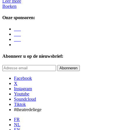
Leer more
Boeken
Onze sponsoren:
Abonneer u op de nieuwsbrief:
Abonneren
Facebook
X
Instagram
Youtube
Soundcloud
Tiktok
#theatredeliege
FR
NL
EN