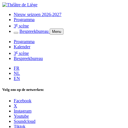
Nieuw seizoen 2026-2027
Programma
e
3
scène
Bespreekbureau
Menu
Programma
Kalender
e
3
scène
Bespreekbureau
FR
NL
EN
Volg ons op de netwerken:
Facebook
X
Instagram
Youtube
Soundcloud
Tiktok