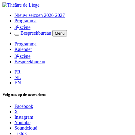
Nieuw seizoen 2026-2027
Programma
e
3
scène
Bespreekbureau
Menu
Programma
Kalender
e
3
scène
Bespreekbureau
FR
NL
EN
Volg ons op de netwerken:
Facebook
X
Instagram
Youtube
Soundcloud
Tiktok