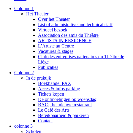
Colonne 1
Het Theater
Over het Theater
List of administrative and technical staff
Virtueel bezoek
Association des amis du Théâtre
ARTISTS IN RESIDENCE
L’Artiste au Centre
Vacatures & stages
Club des entreprises partenaires du Théâtre de
Liège
Publicaties
Colonne 2
In de praktijk
Boekhandel PAX
Accès & infos parking
Tickets kopen
De ontmoetingen op woensdag
BACI, het nieuwe restaurant
Le Café des Arts
Bereikbaarheid & parkeren
Contact
colonne 3
Scholen