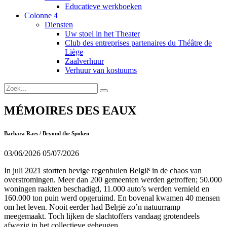
Educatieve werkboeken
Colonne 4
Diensten
Uw stoel in het Theater
Club des entreprises partenaires du Théâtre de
Liège
Zaalverhuur
Verhuur van kostuums
MÉMOIRES DES EAUX
Barbara Raes / Beyond the Spoken
03/06/2026
05/07/2026
In juli 2021 stortten hevige regenbuien België in de chaos van
overstromingen. Meer dan 200 gemeenten werden getroffen; 50.000
woningen raakten beschadigd, 11.000 auto’s werden vernield en
160.000 ton puin werd opgeruimd. En bovenal kwamen 40 mensen
om het leven. Nooit eerder had België zo’n natuurramp
meegemaakt. Toch lijken de slachtoffers vandaag grotendeels
afwezig in het collectieve geheugen…