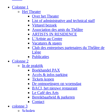
Colonne 1
Het Theater
Over het Theater
List of administrative and technical staff
Virtueel bezoek
Association des amis du Théâtre
ARTISTS IN RESIDENCE
L’Artiste au Centre
Vacatures & stages
Club des entreprises partenaires du Théâtre de
Liège
Publicaties
Colonne 2
In de praktijk
Boekhandel PAX
Accès & infos parking
Tickets kopen
De ontmoetingen op woensdag
BACI, het nieuwe restaurant
Le Café des Arts
Bereikbaarheid & parkeren
Contact
colonne 3
Scholen