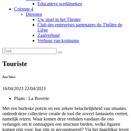
Educatieve werkboeken
Colonne 4
Diensten
Uw stoel in het Theater
Club des entreprises partenaires du Théâtre de
Liège
Zaalverhuur
Verhuur van kostuums
Touriste
Zoé Nève
16/04/2023
22/04/2023
Plaats :
La Boverie
Met een burleske poëzie en een zekere belachelijkheid van situaties
ontleedt deze collectieve creatie de tool die zoveel fantasieën creëert,
namelijk reizen. Waar komen deze verhalen vandaan die ons
verlangen om te ontsnappen een structuur bieden, welke figuren
komen erin voor, hoe zijn ze geconstrueerd? Via het dagelijkse leven