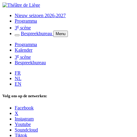
Nieuw seizoen 2026-2027
Programma
e
3
scène
Bespreekbureau
Menu
Programma
Kalender
e
3
scène
Bespreekbureau
FR
NL
EN
Volg ons op de netwerken:
Facebook
X
Instagram
Youtube
Soundcloud
Tiktok