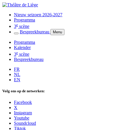
Nieuw seizoen 2026-2027
Programma
e
3
scène
Bespreekbureau
Menu
Programma
Kalender
e
3
scène
Bespreekbureau
FR
NL
EN
Volg ons op de netwerken:
Facebook
X
Instagram
Youtube
Soundcloud
Tiktok