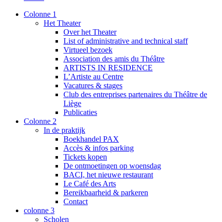
Colonne 1
Het Theater
Over het Theater
List of administrative and technical staff
Virtueel bezoek
Association des amis du Théâtre
ARTISTS IN RESIDENCE
L’Artiste au Centre
Vacatures & stages
Club des entreprises partenaires du Théâtre de
Liège
Publicaties
Colonne 2
In de praktijk
Boekhandel PAX
Accès & infos parking
Tickets kopen
De ontmoetingen op woensdag
BACI, het nieuwe restaurant
Le Café des Arts
Bereikbaarheid & parkeren
Contact
colonne 3
Scholen